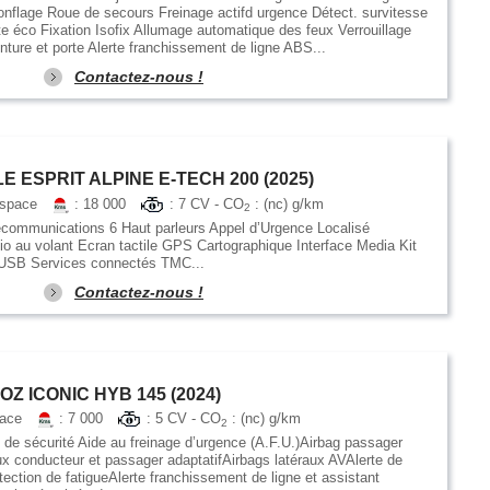
onflage Roue de secours Freinage actifd urgence Détect. survitesse
e éco Fixation Isofix Allumage automatique des feux Verrouillage
ture et porte Alerte franchissement de ligne ABS...
Contactez-nous !
 ESPRIT ALPINE E-TECH 200 (2025)
ospace
: 18 000
: 7 CV - CO
: (nc) g/km
2
communications 6 Haut parleurs Appel d’Urgence Localisé
au volant Ecran tactile GPS Cartographique Interface Media Kit
e USB Services connectés TMC...
Contactez-nous !
Z ICONIC HYB 145 (2024)
pace
: 7 000
: 5 CV - CO
: (nc) g/km
2
de sécurité Aide au freinage d’urgence (A.F.U.)Airbag passager
x conducteur et passager adaptatifAirbags latéraux AVAlerte de
tection de fatigueAlerte franchissement de ligne et assistant