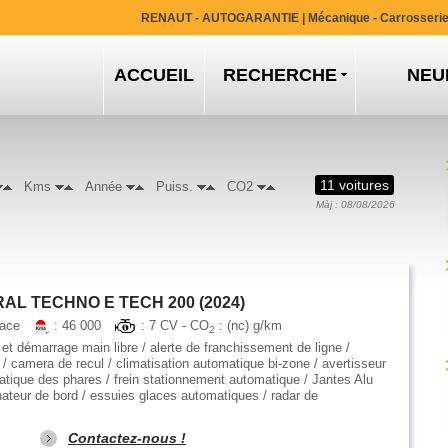
RENAUT - AUTOGARANTIE
| Mécanique - Carrosseri
ACCUEIL
RECHERCHE
NEU
11 voitures
Kms
Année
Puiss.
CO2
Màj : 08/08/2026
AL TECHNO E TECH 200 (2024)
pace
: 46 000
: 7 CV - CO
: (nc) g/km
2
t démarrage main libre / alerte de franchissement de ligne /
h / camera de recul / climatisation automatique bi-zone / avertisseur
atique des phares / frein stationnement automatique / Jantes Alu
dinateur de bord / essuies glaces automatiques / radar de
Contactez-nous !