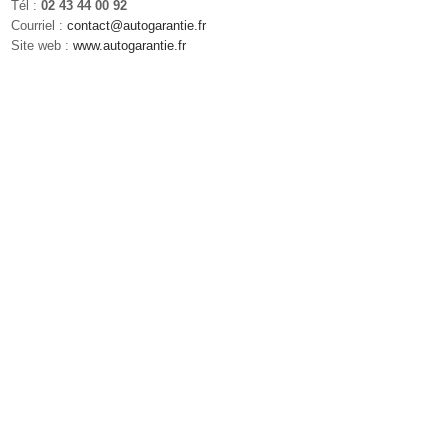
Tél :
02 43 44 00 92
Courriel :
contact@autogarantie.fr
Site web :
www.autogarantie.fr