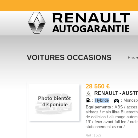
VOITURES OCCASIONS
Prix
28 550 €
RENAULT - AUSTR
:
Hybride
: Monos
Equipements :
ABS / accès e
airbags / main libre Bluetoot
de collision / allumage autom
19’ / feux avant full led / or
stationnement av+ar /...
Réf : 1383