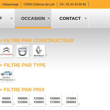
e - Dépannage
72500 Château du Loir
Tél :
02 43 44 00 92
F
CONTACT
> FILTRE PAR CONSTRUCTEUR
1
2
8
> FILTRE PAR TYPE
11
> FILTRE PAR PRIX
2
1
1
1
2