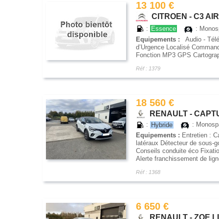
13 100 €
CITROEN - C3 AIR
:
Essence
: Mono
Equipements :
Audio - Télé
d’Urgence Localisé Command
Fonction MP3 GPS Cartograph
Réf : 1379
18 560 €
RENAULT - CAPTUR 
:
Hybride
: Monos
Equipements :
Entretien : C
latéraux Détecteur de sous-g
Conseils conduite éco Fixati
Alerte franchissement de lign
Réf : 1368
6 650 €
RENAULT - ZOE LI