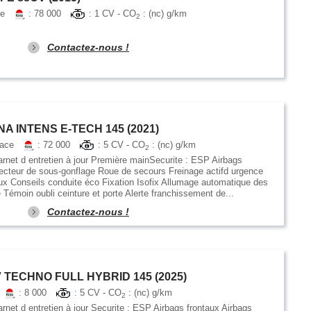
ne
: 78 000
: 1 CV - CO
: (nc) g/km
2
Contactez-nous !
 INTENS E-TECH 145 (2021)
pace
: 72 000
: 5 CV - CO
: (nc) g/km
2
arnet d entretien à jour Première mainSecurite : ESP Airbags
tecteur de sous-gonflage Roue de secours Freinage actifd urgence
ux Conseils conduite éco Fixation Isofix Allumage automatique des
 Témoin oubli ceinture et porte Alerte franchissement de...
Contactez-nous !
 TECHNO FULL HYBRID 145 (2025)
: 8 000
: 5 CV - CO
: (nc) g/km
2
arnet d entretien à jour Securite : ESP Airbags frontaux Airbags