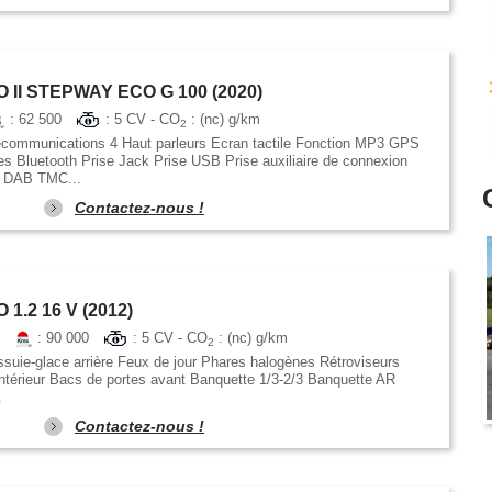
II STEPWAY ECO G 100 (2020)
: 62 500
: 5 CV - CO
: (nc) g/km
2
communications 4 Haut parleurs Ecran tactile Fonction MP3 GPS
res Bluetooth Prise Jack Prise USB Prise auxiliaire de connexion
e DAB TMC...
Contactez-nous !
1.2 16 V (2012)
e
: 90 000
: 5 CV - CO
: (nc) g/km
2
suie-glace arrière Feux de jour Phares halogènes Rétroviseurs
Intérieur Bacs de portes avant Banquette 1/3-2/3 Banquette AR
.
Contactez-nous !