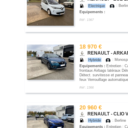
:
Electrique
: Berli
Equipements :
Réf : 1367
18 970 €
RENAULT - ARKANA
:
Hybride
: Monos
Equipements :
Entretien : C
frontaux Airbags latéraux Dé
Détect. survitesse et pannea
feux Verrouillage automatique
Réf : 1366
20 960 €
RENAULT - CLIO V
:
Hybride
: Berline
Equipements :
Entretien : C