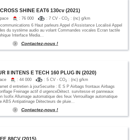
CROSS SHINE EAT6 130cv (2021)
space
: 76 000
: 7 CV - CO
: (nc) g/km
2
communications 6 Haut parleurs Appel d’Assistance Localisé Appel
es du système audio au volant Commandes vocales Ecran tactile
ique Interface Media...
Contactez-nous !
II INTENS E TECH 160 PLUG IN (2020)
pace
: 44 000
: 5 CV - CO
: (nc) g/km
2
arnet d entretien à jourSecurite : E S P Airbags frontaux Airbags
onflage Freinage actif d urgenceDétect. survitesse et panneaux
on Isofix Allumage automatique des feux Verrouillage automatique
e ABS Antipatinage Détecteurs de pluie...
Contactez-nous !
FE 88CV (2015)