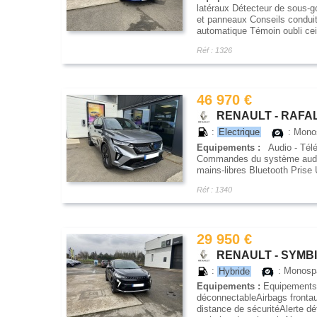
latéraux Détecteur de sous-g
et panneaux Conseils conduit
automatique Témoin oubli cein
Réf : 1326
46 970 €
RENAULT - RAFALE
:
Electrique
: Mon
Equipements :
Audio - Télé
Commandes du système audio 
mains-libres Bluetooth Pris
Réf : 1340
29 950 €
RENAULT - SYMBIO
:
Hybride
: Monos
Equipements :
Equipements 
déconnectableAirbags frontau
distance de sécuritéAlerte dé