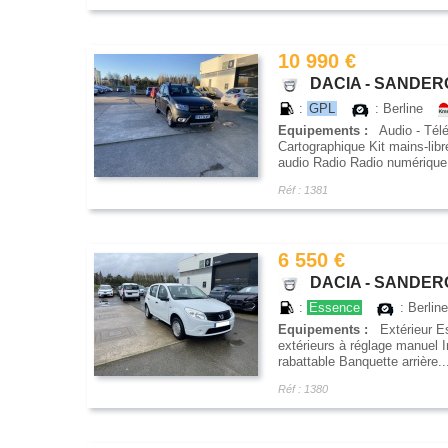
10 990 €
DACIA - SANDERO 
:
GPL
: Berline
Equipements :
Audio - Télé
Cartographique Kit mains-lib
audio Radio Radio numériqu
Réf : 1381
6 550 €
DACIA - SANDERO 
:
Essence
: Berlin
Equipements :
Extérieur Es
extérieurs à réglage manuel 
rabattable Banquette arrière..
Réf : 1380