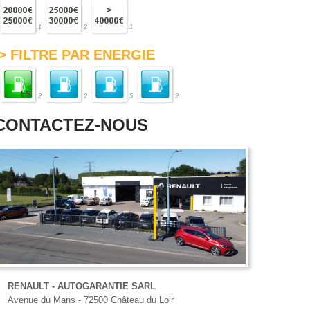
1
2
1
> FILTRE PAR ENERGIE
2
2
5
2
CONTACTEZ-NOUS
RENAULT - AUTOGARANTIE SARL
Avenue du Mans - 72500 Château du Loir