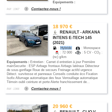
Equipements :
Contactez-nous !
Réf : 1367
18 970 €
RENAULT - ARKANA
INTENS E-TECH 145
(2021)
:
Hybride
: Monospace
: 72 000
: 5 CV - CO
:
2
(nc) g/km
Equipements :
Entretien : Carnet d entretien à jour Première
mainSecurite : ESP Airbags frontaux Airbags latéraux Détecteur
de sous-gonflage Roue de secours Freinage actifd urgence
Détect. survitesse et panneaux Conseils conduite éco Fixation
Isofix Allumage automatique des feux Verrouillage automatique
Témoin oubli ceinture et porte Alerte franchissement de...
Contactez-nous !
Réf : 1366
20 960 €
RENAULT - CLIO V