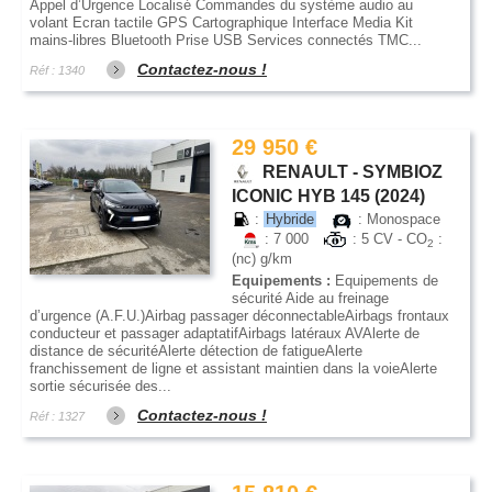
Appel d’Urgence Localisé Commandes du système audio au
volant Ecran tactile GPS Cartographique Interface Media Kit
mains-libres Bluetooth Prise USB Services connectés TMC...
Contactez-nous !
Réf : 1340
29 950 €
RENAULT - SYMBIOZ
ICONIC HYB 145 (2024)
:
Hybride
: Monospace
: 7 000
: 5 CV - CO
:
2
(nc) g/km
Equipements :
Equipements de
sécurité Aide au freinage
d’urgence (A.F.U.)Airbag passager déconnectableAirbags frontaux
conducteur et passager adaptatifAirbags latéraux AVAlerte de
distance de sécuritéAlerte détection de fatigueAlerte
franchissement de ligne et assistant maintien dans la voieAlerte
sortie sécurisée des...
Contactez-nous !
Réf : 1327