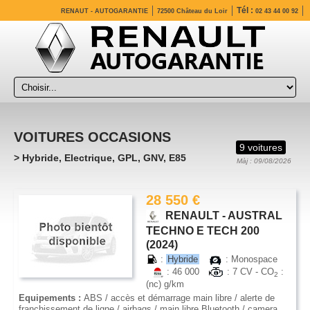
Tél :
RENAUT - AUTOGARANTIE
72500 Château du Loir
02 43 44 00 92
VOITURES OCCASIONS
9 voitures
> Hybride, Electrique, GPL, GNV, E85
Màj : 09/08/2026
28 550 €
RENAULT - AUSTRAL
TECHNO E TECH 200
(2024)
:
Hybride
: Monospace
: 46 000
: 7 CV - CO
:
2
(nc) g/km
Equipements :
ABS / accès et démarrage main libre / alerte de
franchissement de ligne / airbags / main libre Bluetooth / camera