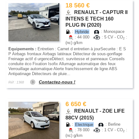
18 560 €
RENAULT - CAPTUR II
INTENS E TECH 160
PLUG IN (2020)
:
Hybride
: Monospace
: 44 000
: 5 CV - CO
:
2
(nc) g/km
Equipements :
Entretien : Carnet d entretien à jourSecurite : E S
P Airbags frontaux Airbags latéraux Détecteur de sous-gonflage
Freinage actif d urgenceDétect. survitesse et panneaux Conseils
conduite éco Fixation Isofix Allumage automatique des feux
Verrouillage automatique Alerte franchissement de ligne ABS
Antipatinage Détecteurs de pluie...
Contactez-nous !
Réf : 1368
6 650 €
RENAULT - ZOE LIFE
88CV (2015)
:
Electrique
: Berline
: 78 000
: 1 CV - CO
:
2
(nc) g/km