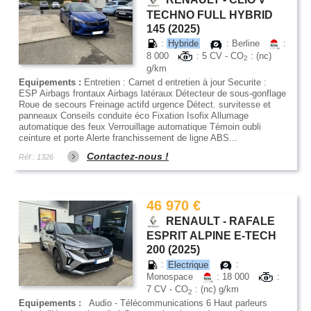
TECHNO FULL HYBRID
145 (2025)
:
Hybride
: Berline
:
8 000
: 5 CV - CO
: (nc)
2
g/km
Equipements :
Entretien : Carnet d entretien à jour Securite :
ESP Airbags frontaux Airbags latéraux Détecteur de sous-gonflage
Roue de secours Freinage actifd urgence Détect. survitesse et
panneaux Conseils conduite éco Fixation Isofix Allumage
automatique des feux Verrouillage automatique Témoin oubli
ceinture et porte Alerte franchissement de ligne ABS...
Contactez-nous !
Réf : 1326
46 970 €
RENAULT - RAFALE
ESPRIT ALPINE E-TECH
200 (2025)
:
Electrique
:
Monospace
: 18 000
:
7 CV - CO
: (nc) g/km
2
Equipements :
Audio - Télécommunications 6 Haut parleurs