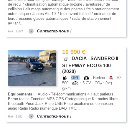
de recul / climatisation automatique bi-zone / avertisseur de
collision / allumage automatique des phares / frein stationnement
automatique / Jantes Alu 19’ / feux avant full led / ordinateur de
bord / essuies glaces automatiques / radar de stationnement
av+ar /...
Contactez-nous !
Réf : 1383
10 990 €
DACIA - SANDERO II
STEPWAY ECO G 100
(2020)
:
GPL
: Berline
: 62
500
: 5 CV - CO
: (nc)
2
g/km
Equipements :
Audio - Télécommunications 4 Haut parleurs
Ecran tactile Fonction MP3 GPS Cartographique Kit mains-libres
Bluetooth Prise Jack Prise USB Prise auxiliaire de connexion
audio Radio Radio numérique DAB TMC...
Contactez-nous !
Réf : 1381