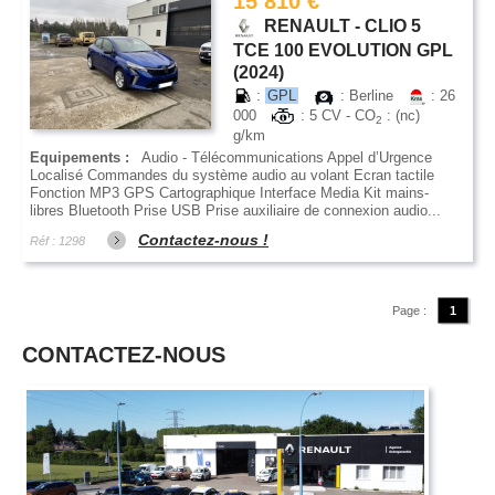
15 810 €
RENAULT - CLIO 5
TCE 100 EVOLUTION GPL
(2024)
:
GPL
: Berline
: 26
000
: 5 CV - CO
: (nc)
2
g/km
Equipements :
Audio - Télécommunications Appel d’Urgence
Localisé Commandes du système audio au volant Ecran tactile
Fonction MP3 GPS Cartographique Interface Media Kit mains-
libres Bluetooth Prise USB Prise auxiliaire de connexion audio...
Contactez-nous !
Réf : 1298
Page :
1
CONTACTEZ-NOUS