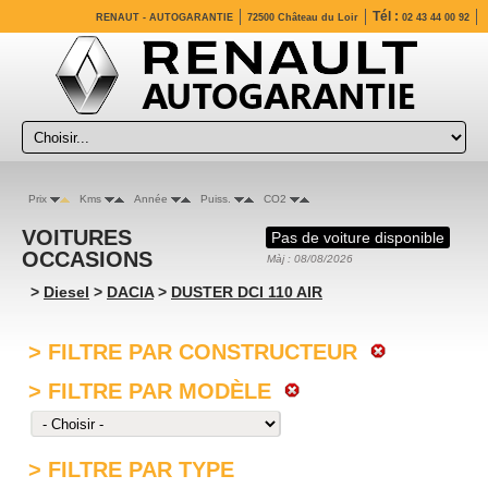
Tél :
RENAUT - AUTOGARANTIE
72500 Château du Loir
02 43 44 00 92
Prix
Kms
Année
Puiss.
CO2
VOITURES
Pas de voiture disponible
OCCASIONS
Màj : 08/08/2026
>
Diesel
>
DACIA
>
DUSTER DCI 110 AIR
> FILTRE PAR CONSTRUCTEUR
> FILTRE PAR MODÈLE
> FILTRE PAR TYPE