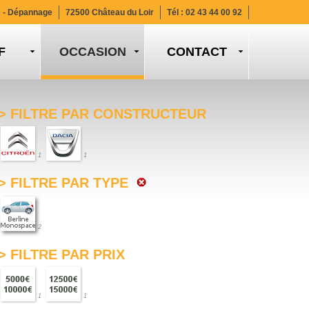
e - Dépannage
72500 Château du Loir
Tél :
02 43 44 00 92
F
CONTACT
> FILTRE PAR CONSTRUCTEUR
1
1
> FILTRE PAR TYPE
2
> FILTRE PAR PRIX
1
1