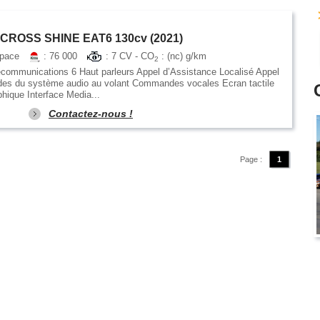
CROSS SHINE EAT6 130cv (2021)
space
: 76 000
: 7 CV - CO
: (nc) g/km
2
communications 6 Haut parleurs Appel d’Assistance Localisé Appel
es du système audio au volant Commandes vocales Ecran tactile
ique Interface Media...
Contactez-nous !
Page :
1