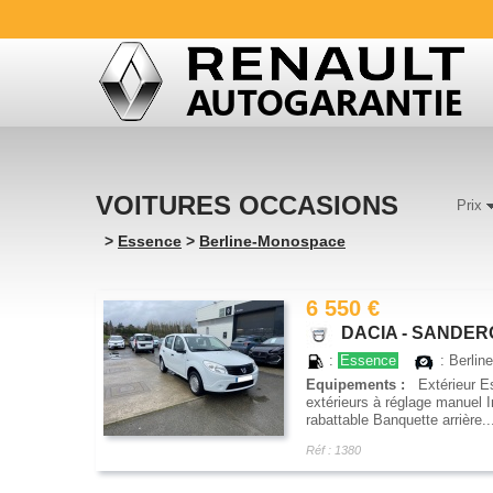
VOITURES OCCASIONS
Prix
>
Essence
>
Berline-Monospace
6 550 €
DACIA - SANDERO 
:
Essence
: Berlin
Equipements :
Extérieur Es
extérieurs à réglage manuel 
rabattable Banquette arrière..
Réf : 1380