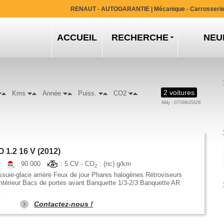
RENAUT - AUTOGARANTIE
| Mécanique - Carrosseri
ACCUEIL
RECHERCHE
NEU
2 voitures
Kms
Année
Puiss.
CO2
Màj : 07/08/2026
1.2 16 V (2012)
e
: 90 000
: 5 CV - CO
: (nc) g/km
2
suie-glace arrière Feux de jour Phares halogènes Rétroviseurs
Intérieur Bacs de portes avant Banquette 1/3-2/3 Banquette AR
.
Contactez-nous !