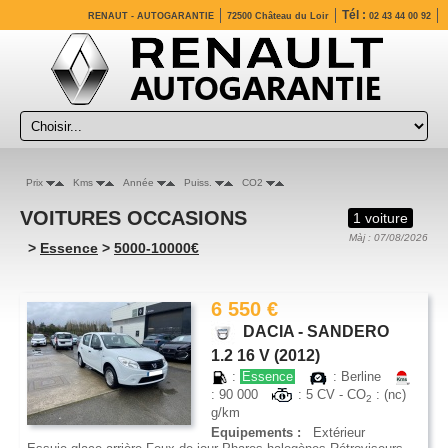
Tél :
RENAUT - AUTOGARANTIE
72500 Château du Loir
02 43 44 00 92
Prix
Kms
Année
Puiss.
CO2
VOITURES OCCASIONS
1 voiture
Màj : 07/08/2026
>
Essence
>
5000-10000€
6 550 €
DACIA - SANDERO
1.2 16 V (2012)
:
Essence
: Berline
: 90 000
: 5 CV - CO
: (nc)
2
g/km
Equipements :
Extérieur