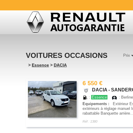
VOITURES OCCASIONS
Prix
>
Essence
>
DACIA
6 550 €
DACIA - SANDERO 
:
Essence
: Berlin
Equipements :
Extérieur Es
extérieurs à réglage manuel 
rabattable Banquette arrière..
Réf : 1380