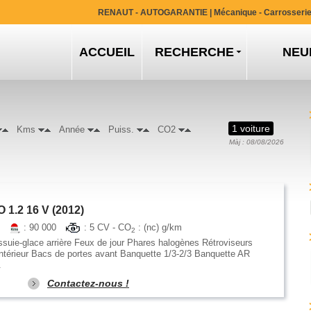
RENAUT - AUTOGARANTIE
| Mécanique - Carrosseri
ACCUEIL
RECHERCHE
NEU
1 voiture
Kms
Année
Puiss.
CO2
Màj : 08/08/2026
1.2 16 V (2012)
e
: 90 000
: 5 CV - CO
: (nc) g/km
2
suie-glace arrière Feux de jour Phares halogènes Rétroviseurs
Intérieur Bacs de portes avant Banquette 1/3-2/3 Banquette AR
.
Contactez-nous !