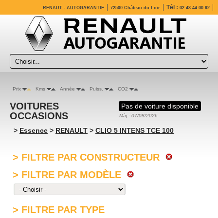
Tél :
RENAUT - AUTOGARANTIE
72500 Château du Loir
02 43 44 00 92
Prix
Kms
Année
Puiss.
CO2
VOITURES
Pas de voiture disponible
OCCASIONS
Màj : 07/08/2026
>
Essence
>
RENAULT
>
CLIO 5 INTENS TCE 100
> FILTRE PAR CONSTRUCTEUR
> FILTRE PAR MODÈLE
> FILTRE PAR TYPE