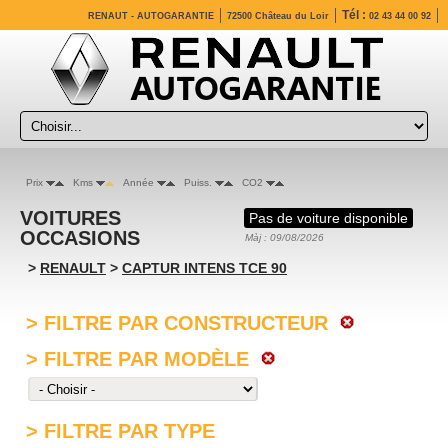
Tél :
RENAUT - AUTOGARANTIE
72500 Château du Loir
02 43 44 00 92
Prix
Kms
Année
Puiss.
CO2
VOITURES
Pas de voiture disponible
OCCASIONS
Màj : 09/08/2026
>
RENAULT
>
CAPTUR INTENS TCE 90
> FILTRE PAR CONSTRUCTEUR
> FILTRE PAR MODÈLE
> FILTRE PAR TYPE