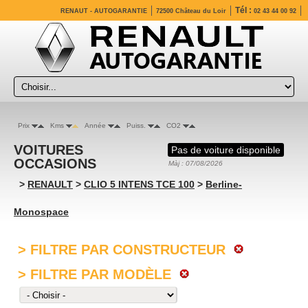
Tél :
RENAUT - AUTOGARANTIE
72500 Château du Loir
02 43 44 00 92
Prix
Kms
Année
Puiss.
CO2
VOITURES
Pas de voiture disponible
OCCASIONS
Màj : 07/08/2026
>
RENAULT
>
CLIO 5 INTENS TCE 100
>
Berline-
Monospace
> FILTRE PAR CONSTRUCTEUR
> FILTRE PAR MODÈLE